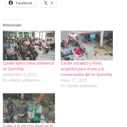
Facebook
X
Relacionado
Carder lidera mesa ambiental
Carder socializó y firmó
en Quinchía
acuerdos para el uso y la
septiembre 2, 2025
conservación del río Quinchía
En «Medio ambiente»
mayo 17, 2025
En «Medio ambiente»
Golpe a la minería ilegal en el