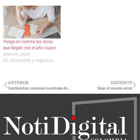
Tenga en cuenta las alzas
que llegan con el año nuevo
enero 6, 2024
En «Economía y negocios»
ANTERIOR
SIGUIENTE
Comfamiliar comenzó la entrega de 70 mil kits escolares a sus afiliados de categorías A y B
Dejar el mundo atrás