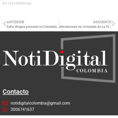
En «Es tendencia»
ANTERIOR
SIGUIENTE
Sofía Vergara presentó en Colombia la serie «Griselda», de Netflix
Afectaciones en viviendas de La Virginia por temblor de 5,6 registrado hoy
Contacto
notidigitalcolombia@gmail.com
3006741637