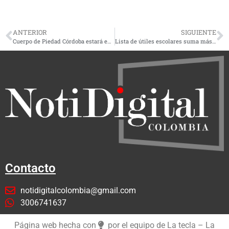
ANTERIOR
SIGUIENTE
Cuerpo de Piedad Córdoba estará en varias ciudades del país
Lista de útiles escolares suma más de 600 mil pesos por estudiante
Contacto
notidigitalcolombia@gmail.com
3006741637
Página web hecha con
por el equipo de La tecla – La