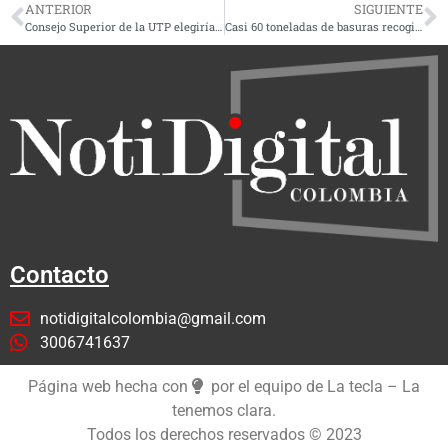
ANTERIOR
SIGUIENTE
Consejo Superior de la UTP elegiría mañana nuevo rector: ¿Gaviria o Molina?
Casi 60 toneladas de basuras recogidas en el primer día de la Caravana de la Limpieza
Contacto
notidigitalcolombia@gmail.com
3006741637
Página web hecha con
por el equipo de La tecla – La
tenemos clara.
Todos los derechos reservados © 2023