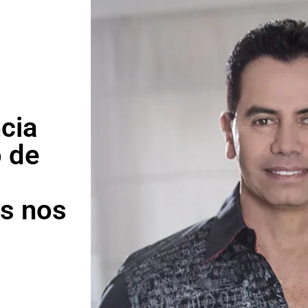
cia
o de
os nos