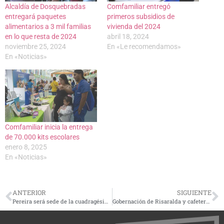
Alcaldía de Dosquebradas
Comfamiliar entregó
entregará paquetes
primeros subsidios de
alimentarios a 3 mil familias
vivienda del 2024
en lo que resta de 2024
abril 18, 2024
noviembre 25, 2024
En «Le recomendamos»
En «Noticias»
Comfamiliar inicia la entrega
de 70.000 kits escolares
enero 8, 2025
En «Noticias»
ANTERIOR
SIGUIENTE
Pereira será sede de la cuadragésima versión de la Exposición Nacional Equina
Gobernación de Risaralda y cafeteros se comprometen a trabajar unidos