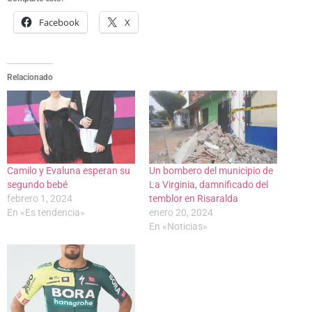
Facebook
X
Relacionado
Camilo y Evaluna esperan su
Un bombero del municipio de
segundo bebé
La Virginia, damnificado del
febrero 1, 2024
temblor en Risaralda
En «Es tendencia»
enero 20, 2024
En «Noticias»