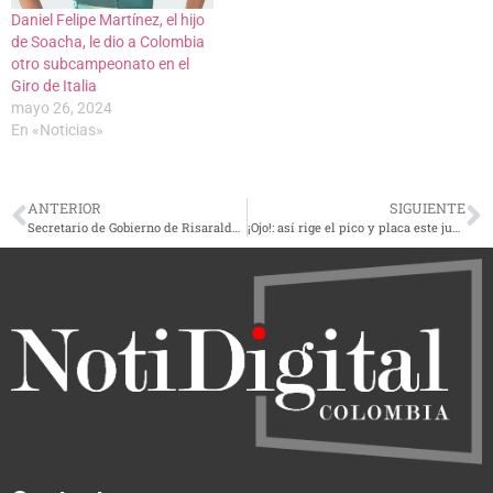
Daniel Felipe Martínez, el hijo
de Soacha, le dio a Colombia
otro subcampeonato en el
Giro de Italia
mayo 26, 2024
En «Noticias»
ANTERIOR
SIGUIENTE
Secretario de Gobierno de Risaralda da parte de tranquilidad en el municipio de Quinchía
¡Ojo!: así rige el pico y placa este jueves 22 de febrero en Pereira