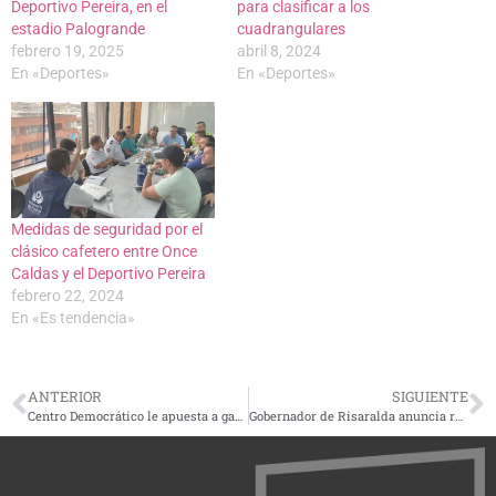
Deportivo Pereira, en el
para clasificar a los
estadio Palogrande
cuadrangulares
febrero 19, 2025
abril 8, 2024
En «Deportes»
En «Deportes»
Medidas de seguridad por el
clásico cafetero entre Once
Caldas y el Deportivo Pereira
febrero 22, 2024
En «Es tendencia»
ANTERIOR
SIGUIENTE
Centro Democrático le apuesta a ganar la Presidencia de Colombia en 2026
Gobernador de Risaralda anuncia recompensa de 20 millones de pesos por información de masacre en Santuario