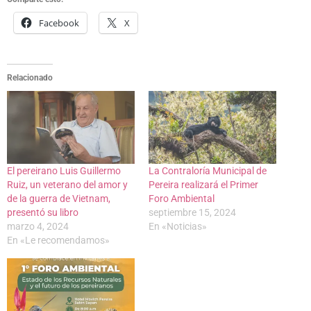
Facebook
X
Relacionado
El pereirano Luis Guillermo
La Contraloría Municipal de
Ruiz, un veterano del amor y
Pereira realizará el Primer
de la guerra de Vietnam,
Foro Ambiental
presentó su libro
septiembre 15, 2024
marzo 4, 2024
En «Noticias»
En «Le recomendamos»