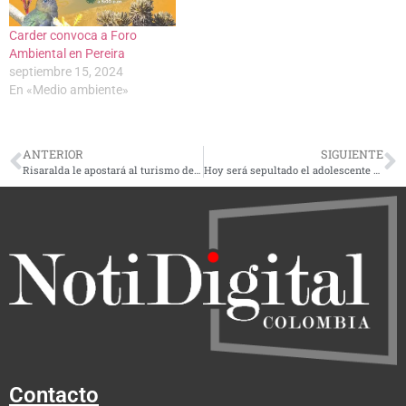
Carder convoca a Foro
Ambiental en Pereira
septiembre 15, 2024
En «Medio ambiente»
ANTERIOR
SIGUIENTE
Risaralda le apostará al turismo de naturaleza en Vitrina Turística de Anato en 2024
Hoy será sepultado el adolescente asesinado por su compañero de clase en colegio de Pereira
Contacto