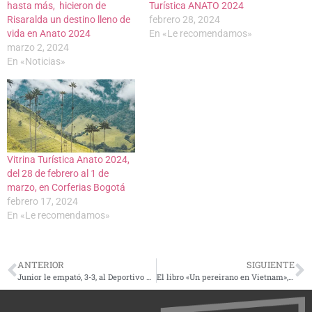
hasta más, hicieron de
Turística ANATO 2024
Risaralda un destino lleno de
febrero 28, 2024
vida en Anato 2024
En «Le recomendamos»
marzo 2, 2024
En «Noticias»
Vitrina Turística Anato 2024,
del 28 de febrero al 1 de
marzo, en Corferias Bogotá
febrero 17, 2024
En «Le recomendamos»
ANTERIOR
SIGUIENTE
Junior le empató, 3-3, al Deportivo Pereira en una polémica jugada al final del partido
El libro «Un pereirano en Vietnam», se lanzará el martes 27 de febrero en Pereira