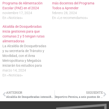
Programa de Alimentación
más docentes del Programa
Escolar (PAE) en el 2024
Todos a Aprender
noviembre 17, 2024
febrero 28, 2024
En «Noticias»
En «Le recomendamos»
Alcaldía de Dosquebradas
inicia gestiones para que
comunas 2 y 5 tengan rutas
alimentadoras
La Alcaldía de Dosquebradas
y su secretaría de Tránsito y
Movilidad, con el Área
Metropolitana y Megabús
iniciarán los estudios para
que las comunas 2 y 5 de
marzo 14, 2024
Dosquebradas, tengan rutas
En «Noticias»
alimentadoras de Megabús.
“Vamos a iniciar los conteos,
los aforos, los ascensos, los
ANTERIOR
SIGUIENTE
descensos y la ocupación
Alcaldía de Dosquebradas intensifica recomendaciones ante aumento de casos de dengue, Pereira ya declaró alerta amarilla
Deportivo Pereira, a seis puntos de clasificar a los cuadrangulares semifinales
visual para…