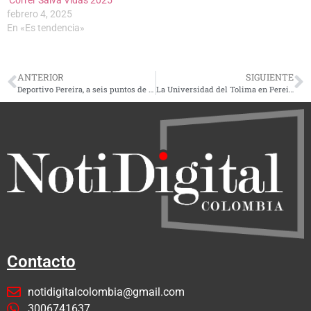
febrero 4, 2025
En «Es tendencia»
ANTERIOR
SIGUIENTE
Deportivo Pereira, a seis puntos de clasificar a los cuadrangulares semifinales
La Universidad del Tolima en Pereira cumple 25 años y los celebrará el sábado 16 de marzo
Contacto
notidigitalcolombia@gmail.com
3006741637