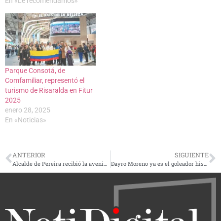
En «Le recomendamos»
Parque Consotá, de
Comfamiliar, representó el
turismo de Risaralda en Fitur
2025
enero 28, 2025
En «Noticias»
ANTERIOR
SIGUIENTE
Alcalde de Pereira recibió la avenida Los Colibríes y anunció que demandará al contratista por incumplimiento
Dayro Moreno ya es el goleador histórico del fútbol colombiano: celebró el 225