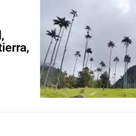
,
ierra,