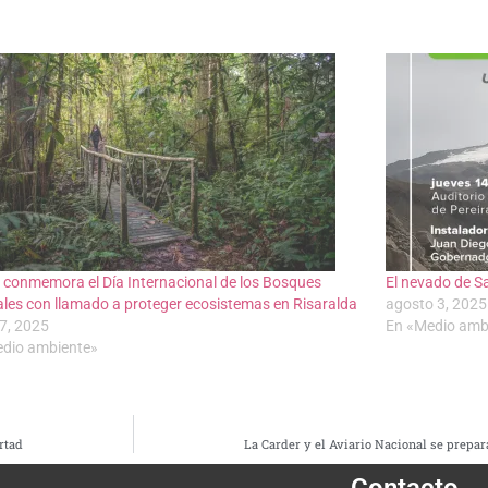
 conmemora el Día Internacional de los Bosques
El nevado de S
ales con llamado a proteger ecosistemas en Risaralda
agosto 3, 2025
27, 2025
En «Medio amb
dio ambiente»
rtad
La Carder y el Aviario Nacional se prepa
Contacto