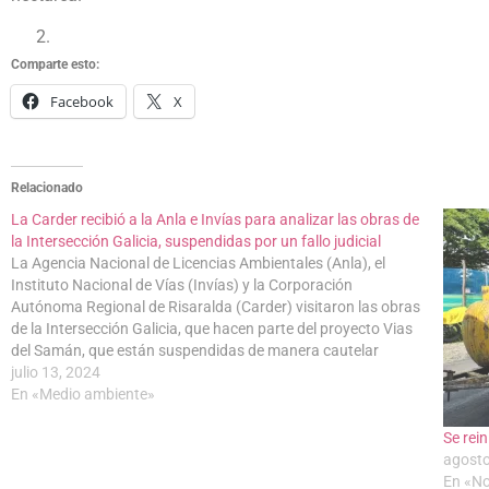
Comparte esto:
Facebook
X
Relacionado
La Carder recibió a la Anla e Invías para analizar las obras de
la Intersección Galicia, suspendidas por un fallo judicial
La Agencia Nacional de Licencias Ambientales (Anla), el
Instituto Nacional de Vías (Invías) y la Corporación
Autónoma Regional de Risaralda (Carder) visitaron las obras
de la Intersección Galicia, que hacen parte del proyecto Vias
del Samán, que están suspendidas de manera cautelar
debido a un fallo judicial. Las Vías del…
julio 13, 2024
En «Medio ambiente»
Se rein
agosto
En «No