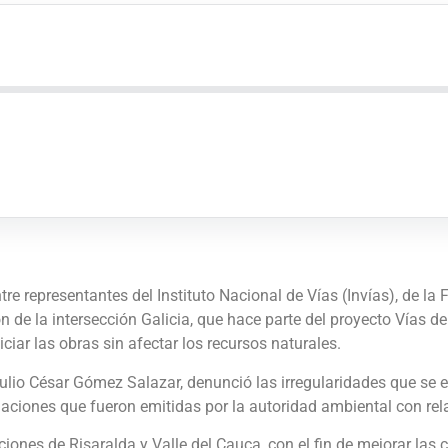
re representantes del Instituto Nacional de Vías (Invías), de la F
ción de la intersección Galicia, que hace parte del proyecto Vía
ciar las obras sin afectar los recursos naturales.
Julio César Gómez Salazar, denunció las irregularidades que se 
aciones que fueron emitidas por la autoridad ambiental con rela
iones de Risaralda y Valle del Cauca, con el fin de mejorar las 