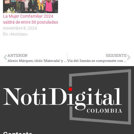
La Mujer Comfamiliar 2024
saldrá de entre 30 postuladas
noviembre 8, 2024
En «Noticias»
ANTERIOR
SIGUIENTE
Alexis Márquez, ídolo ‘Matecaña’ y ahora DT del Envigado, el próximo escollo del Deportivo Pereira
Vía del Samán se compromete con la Carder a proteger recursos naturales en construcción de la intersección Galicia