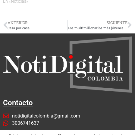
En «Noticias»
ANTERIOR
SIGUIENTE
Casa por casa
Los multimillonarios más jóvenes del mundo
Contacto
notidigitalcolombia@gmail.com
3006741637