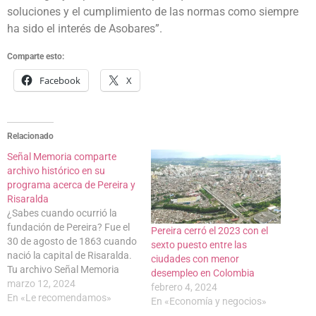
soluciones y el cumplimiento de las normas como siempre
ha sido el interés de Asobares”.
Comparte esto:
Facebook
X
Relacionado
Señal Memoria comparte
archivo histórico en su
programa acerca de Pereira y
Risaralda
¿Sabes cuando ocurrió la
fundación de Pereira? Fue el
Pereira cerró el 2023 con el
30 de agosto de 1863 cuando
sexto puesto entre las
nació la capital de Risaralda.
ciudades con menor
Tu archivo Señal Memoria
desempleo en Colombia
hace un recorrido sobre este
marzo 12, 2024
febrero 4, 2024
tema para que aprendas
En «Le recomendamos»
En «Economía y negocios»
cómo fue creada. Así inicia el