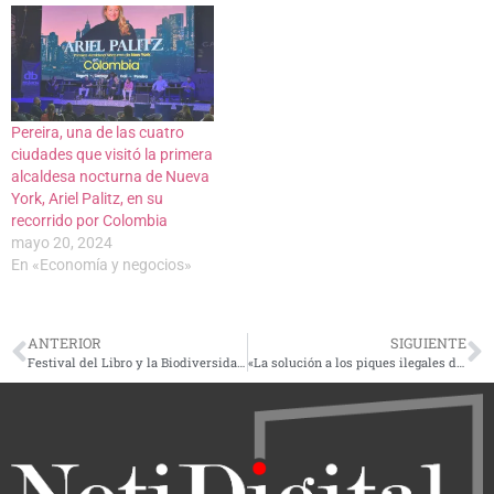
segmento Memoria Histórica
de Señal Colombia, referente
a Pereira y Risaralda.…
Pereira, una de las cuatro
ciudades que visitó la primera
alcaldesa nocturna de Nueva
York, Ariel Palitz, en su
recorrido por Colombia
mayo 20, 2024
En «Economía y negocios»
ANTERIOR
SIGUIENTE
Festival del Libro y la Biodiversidad Cafetera en Marsella, organizado por Comfamiliar Risaralda
«La solución a los piques ilegales de motociclistas es la tecnología», secretario de Movilidad de Dosquebradas