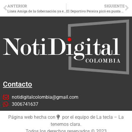
ANTERIOR
SIGUIENTE
Línea Amiga de la Gobernación ya está habilitada
El Deportivo Pereira picó en punta en los cuadrangulares: derrotó al Bucaramanga en el Hernán Ramírez Villegas
Contacto
notidigitalcolombia@gmail.com
3006741637
Página web hecha con
por el equipo de La tecla – La
tenemos clara.
Todos los derechos reservados © 2023