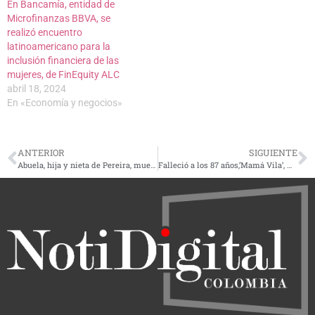
En Bancamía, entidad de
Microfinanzas BBVA, se
realizó encuentro
latinoamericano para la
inclusión financiera de las
mujeres, de FinEquity ALC
abril 18, 2024
En «Economía y negocios»
ANTERIOR
SIGUIENTE
Abuela, hija y nieta de Pereira, mueren en accidente de tránsito, viajaban a Cali
Falleció a los 87 años,’Mamá Vila’, mamá de Diomedes Díaz