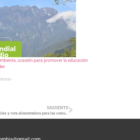
Ambiente, ocasión para promover la educación
der
iente»
SIGUIENTE
Alcalde de Dosquebradas pidió estación de Megacable en Frailes y ruta alimentadora para las comunas 5 y 2
olombia@gmail.com