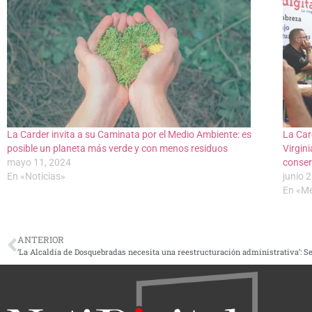
La Carder invita a su Caminata por el Medio Ambiente: es
La Car
posible un planeta más verde y con menos residuos
Virgin
mayo 11, 2024
conser
En «Noticias»
junio 
En «Me
ANTERIOR
‘La Alcaldía de Dosquebradas necesita una reestructuración administrativa’: S