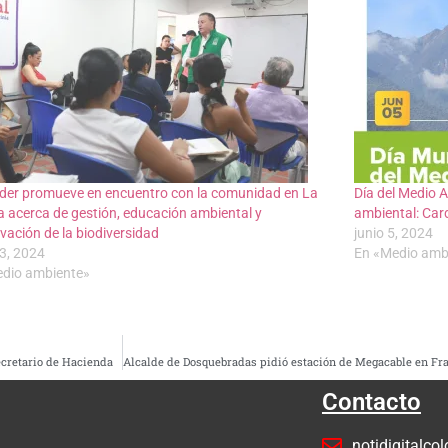
der promueve en encuentro con la comunidad en La
Día del Medio 
ia acerca de gestión, educación ambiental y
ambiental: Car
vación de la biodiversidad
junio 5, 2024
23, 2024
En «Medio amb
dio ambiente»
ecretario de Hacienda
Contacto
notidigitalc