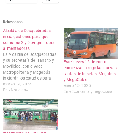
Relacionado
Alcaldía de Dosquebradas
inicia gestiones para que
comunas 2 y 5 tengan rutas
alimentadoras
La Alcaldía de Dosquebradas
y su secretaría de Tránsito y
Este jueves 16 de enero
Movilidad, con el Área
comienzan a regir las nuevas
Metropolitana y Megabús
tarifas de busetas, Megabús
iniciarán los estudios para
y MegaCable
que las comunas 2 y 5 de
marzo 14, 2024
enero 15, 2025
Dosquebradas, tengan rutas
En «Noticias»
En «Economía y negocios»
alimentadoras de Megabús.
“Vamos a iniciar los conteos,
los aforos, los ascensos, los
descensos y la ocupación
visual para…