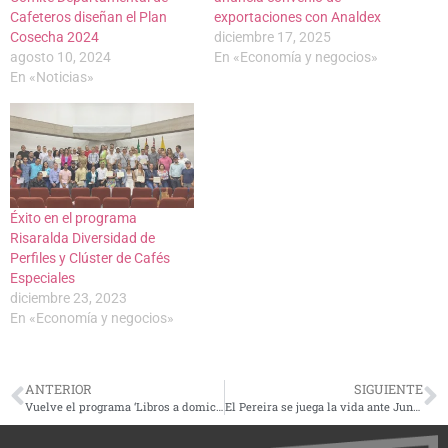
Cafeteros diseñan el Plan
exportaciones con Analdex
Cosecha 2024
diciembre 17, 2025
agosto 10, 2024
En «Economía y negocios»
En «Noticias»
Éxito en el programa
Risaralda Diversidad de
Perfiles y Clúster de Cafés
Especiales
diciembre 23, 2023
En «Economía y negocios»
ANTERIOR
SIGUIENTE
Vuelve el programa ‘Libros a domicilio’ en la biblioteca pública Ramón Correa
El Pereira se juega la vida ante Junior, en la tercera fecha de los cuadrangulares