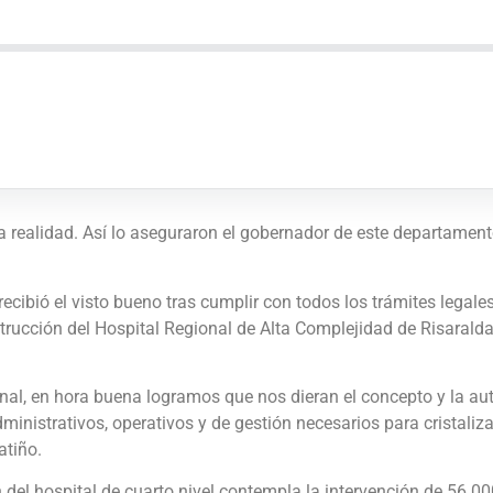
 realidad. Así lo aseguraron el gobernador de este departamento
ecibió el visto bueno tras cumplir con todos los trámites legales.
strucción del Hospital Regional de Alta Complejidad de Risarald
al, en hora buena logramos que nos dieran el concepto y la autor
ministrativos, operativos y de gestión necesarios para cristaliza
atiño.
n del hospital de cuarto nivel contempla la intervención de 56.0