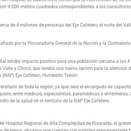
ión 9.000 metros cuadrados correspondientes a los consultorios
erca de 4 millones de personas del Eje Cafetero, el norte del Va
ñado por la Procuraduría General de la Nación y la Contraloría
ital tendrá impacto positivo para una población cercana a las 4
el Valle y Chocó, que tendrá una nueva opción para la atención 
ón (RAP) Eje Cafetero, Humberto Tobón.
versitario de toda la región, ya que será el encargado de capacit
iere, entre médicos, especialistas, paramédicos y enfermeras,
llo de la salud en el territorio de la RAP Eje Cafetero.
 del Hospital Regional de Alta Complejidad de Risaralda, el gobe
nes de pesos, recursos que cuentan con partidas presupuestales 