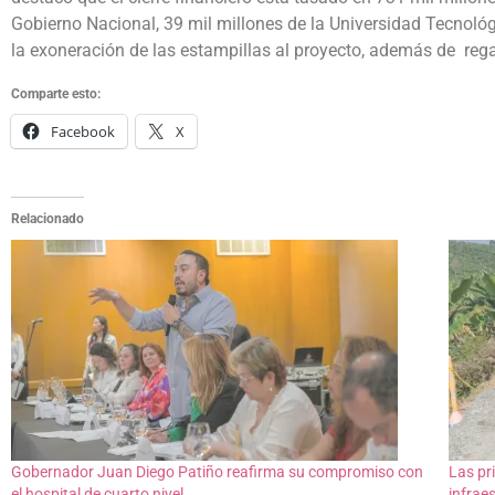
Gobierno Nacional, 39 mil millones de la Universidad Tecnológ
la exoneración de las estampillas al proyecto, además de regal
Comparte esto:
Facebook
X
Relacionado
Gobernador Juan Diego Patiño reafirma su compromiso con
Las pr
el hospital de cuarto nivel
infraes