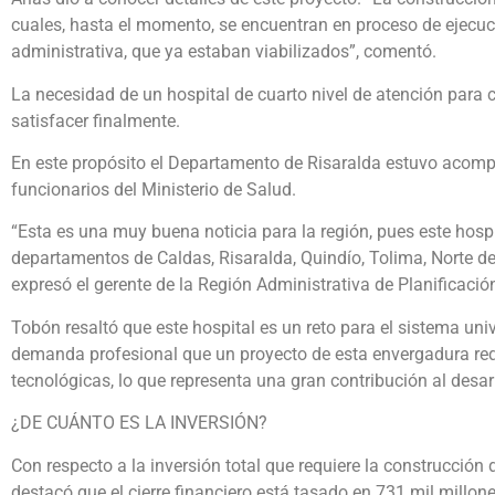
cuales, hasta el momento, se encuentran en proceso de ejecuc
administrativa, que ya estaban viabilizados”, comentó.
La necesidad de un hospital de cuarto nivel de atención para c
satisfacer finalmente.
En este propósito el Departamento de Risaralda estuvo acompa
funcionarios del Ministerio de Salud.
“Esta es una muy buena noticia para la región, pues este hosp
departamentos de Caldas, Risaralda, Quindío, Tolima, Norte d
expresó el gerente de la Región Administrativa de Planificaci
Tobón resaltó que este hospital es un reto para el sistema uni
demanda profesional que un proyecto de esta envergadura requ
tecnológicas, lo que representa una gran contribución al desarro
¿DE CUÁNTO ES LA INVERSIÓN?
Con respecto a la inversión total que requiere la construcción
destacó que el cierre financiero está tasado en 731 mil millo