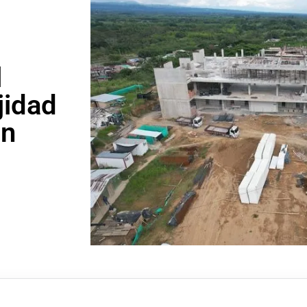
l
jidad
án