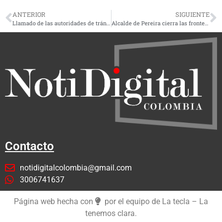
ANTERIOR
SIGUIENTE
Llamado de las autoridades de tránsito de Dosquebradas a usar el cinturón de seguridad
Alcalde de Pereira cierra las fronteras a hinchas del Deportes Tolima: 22 personas fueron detenidas
Contacto
notidigitalcolombia@gmail.com
3006741637
Página web hecha con
por el equipo de La tecla – La
tenemos clara.